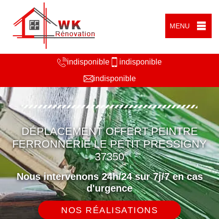
MENU
indisponible
indisponible
indisponible
DÉPLACEMENT OFFERT PEINTRE
FERRONNERIE LE PETIT PRESSIGNY
37350
Nous intervenons 24h/24 sur 7j/7 en cas
d'urgence
NOS RÉALISATIONS