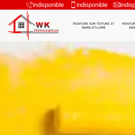
indisponible
indisponible
indis
PEINTURE SUR TOITURE 37
PEINTUR
INDRE-ET-LOIRE
IND