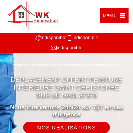
MENU
indisponible
indisponible
indisponible
DÉPLACEMENT OFFERT PEINTURE
INTÉRIEURE SAINT CHRISTOPHE
SUR LE NAIS 37370
Nous intervenons 24h/24 sur 7j/7 en cas
d'urgence
NOS RÉALISATIONS