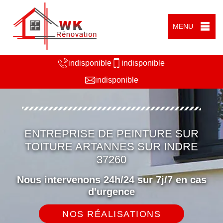
MENU
indisponible
indisponible
indisponible
ENTREPRISE DE PEINTURE SUR
TOITURE ARTANNES SUR INDRE
37260
Nous intervenons 24h/24 sur 7j/7 en cas
d'urgence
NOS RÉALISATIONS