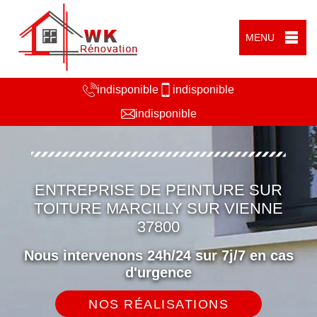
MENU
indisponible
indisponible
indisponible
ENTREPRISE DE PEINTURE SUR
TOITURE MARCILLY SUR VIENNE
37800
Nous intervenons 24h/24 sur 7j/7 en cas
d'urgence
NOS RÉALISATIONS