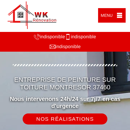
MENU
indisponible
indisponible
indisponible
ENTREPRISE DE PEINTURE SUR
TOITURE MONTRESOR 37460
Nous intervenons 24h/24 sur 7j/7 en cas
d'urgence
NOS RÉALISATIONS