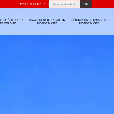
ÊTRE RAPPELÉ
E EXTÉRIEURE 37
RAVALEMENT DE FAÇADE 37
RÉNOVATION DE FAÇADE 37
DRE-ET-LOIRE
INDRE-ET-LOIRE
INDRE-ET-LOIRE