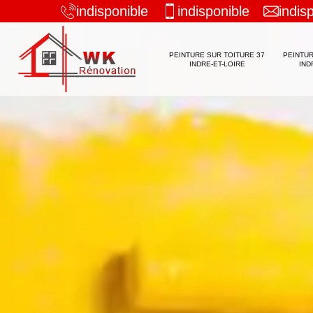
indisponible
indisponible
indis
PEINTURE SUR TOITURE 37
PEINTUR
INDRE-ET-LOIRE
IND